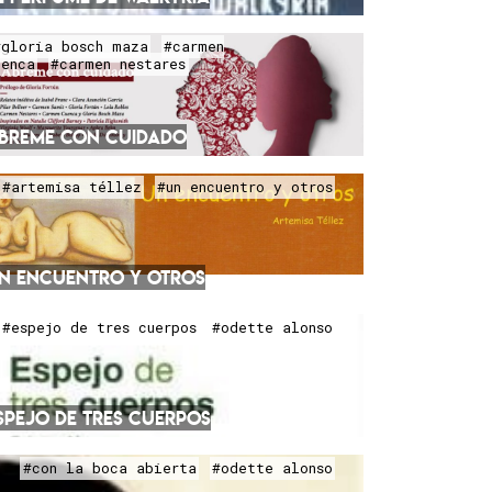
#gloria bosch maza
#carmen
uenca
#carmen nestares
BREME CON CUIDADO
#artemisa téllez
#un encuentro y otros
N ENCUENTRO Y OTROS
#espejo de tres cuerpos
#odette alonso
SPEJO DE TRES CUERPOS
#con la boca abierta
#odette alonso