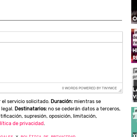
C
d
r
H
R
p
0 WORDS
 POWERED BY 
TINYMCE
L
V
 el servicio solicitado.
Duración:
mientras se
 legal.
Destinatarios:
no se cederán datos a terceros,
ificación, supresión, oposición, limitación,
y
lítica de privacidad
.
X
EGALES
Y
POLÍTICA DE PRIVACIDAD