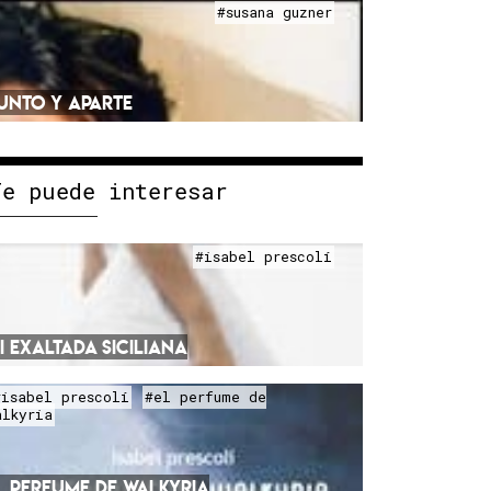
#susana guzner
UNTO Y APARTE
Te puede interesar
#isabel prescolí
I EXALTADA SICILIANA
#isabel prescolí
#el perfume de
alkyria
L PERFUME DE WALKYRIA