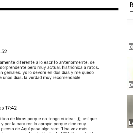
D
2:52
amente diferente a lo escrito anteriormente, de
 sorprendente pero muy actual, histriónica a ratos,
n geniales, yo lo devoré en dos días y me quedo
te unos días, la verdad muy recomendable
D
as 17:42
ica de libros porque no tengo ni idea :-)), así que
L
o y por la cara me la apropio porque dice muy
 pienso de Aquí pasa algo raro: "Una vez más