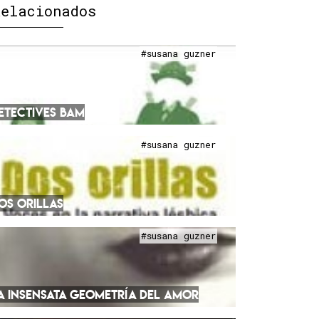
Relacionados
#susana guzner
ETECTIVES BAM
#susana guzner
OS ORILLAS
#susana guzner
A INSENSATA GEOMETRÍA DEL AMOR