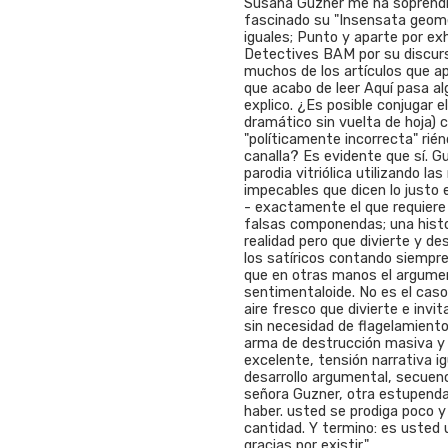
Susana Guzner me ha soprendi
fascinado su "Insensata geomet
iguales; Punto y aparte por exh
Detectives BAM por su discurso
muchos de los artículos que a
que acabo de leer Aquí pasa al
explico. ¿Es posible conjugar 
dramático sin vuelta de hoja)
"políticamente incorrecta" rié
canalla? Es evidente que sí. 
parodia vitriólica utilizando l
impecables que dicen lo justo 
- exactamente el que requiere 
falsas componendas; una histor
realidad pero que divierte y d
los satíricos contando siempre
que en otras manos el argume
sentimentaloide. No es el cas
aire fresco que divierte e invi
sin necesidad de flagelamiento
arma de destrucción masiva y 
excelente, tensión narrativa i
desarrollo argumental, secuen
señora Guzner, otra estupend
haber. usted se prodiga poco y
cantidad. Y termino: es usted
gracias por existir."