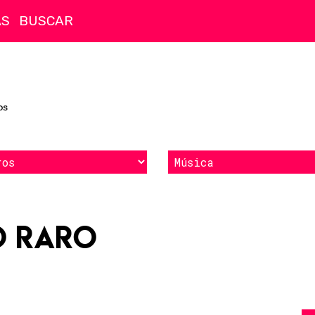
AS
o raro