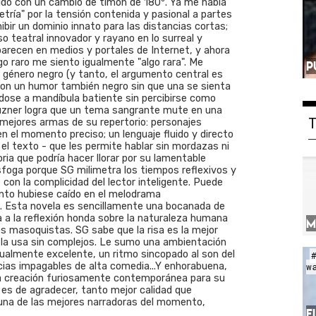
do con un cambio de timón de 180º. Ya me había
ría" por la tensión contenida y pasional a partes
ibir un dominio innato para las distancias cortas;
 teatral innovador y rayano en lo surreal y
parecen en medios y portales de Internet, y ahora
go raro me siento igualmente "algo rara". Me
P
el género negro (y tanto, el argumento central es
 con un humor también negro sin que una se sienta
ndose a mandíbula batiente sin percibirse como
Guzner logra que un tema sangrante mute en una
as mejores armas de su repertorio: personajes
en el momento preciso; un lenguaje fluido y directo
el texto - que les permite hablar sin mordazas ni
ia que podría hacer llorar por su lamentable
esfoga porque SG milimetra los tiempos reflexivos y
 con la complicidad del lector inteligente. Puede
nto hubiese caído en el melodrama
o. Esta novela es sencillamente una bocanada de
ta a la reflexión honda sobre la naturaleza humana
M
s masoquistas. SG sabe que la risa es la mejor
la usa sin complejos. Le sumo una ambientación
gualmente excelente, un ritmo sincopado al son del
cias impagables de alta comedia...Y enhorabuena,
w
a creación furiosamente contemporánea para su
 es de agradecer, tanto mejor calidad que
 una de las mejores narradoras del momento,
E