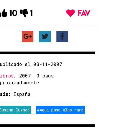
10
1
FAV
ublicado el 08-11-2007
ibros
, 2007, 0 pags.
proximadamente
aís:
España
Susana Guzner
#Aquí pasa algo raro