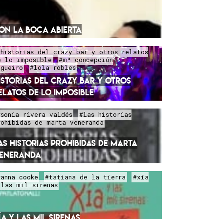
ON LA BOCA ABIERTA
#historias del crazy bar y otros relatos
e lo imposible
#mª concepción
egueiro
#lola robles
ISTORIAS DEL CRAZY BAR Y OTROS
ELATOS DE LO IMPOSIBLE
#sonia rivera valdés
#las historias
rohibidas de marta veneranda
AS HISTORIAS PROHIBIDAS DE MARTA
ENERANDA
#anna cooke
#tatiana de la tierra
#xía
 las mil sirenas
ÍA Y LAS MIL SIRENAS