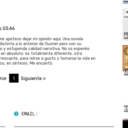
c
s 03:46
Á
me apetece dejar mi opinión aquí. Una novela
istinta a lo anterior de Guzner pero con su
o y estupenda calidad narrativa. No os esperéis
 en absoluto: es totalmente diferente, otra
frescante, para reírse a gusto y tomarse la vida en
sco, en síntesis. Me encantó.
U
1
rior
Siguiente »
E
EMAIL: