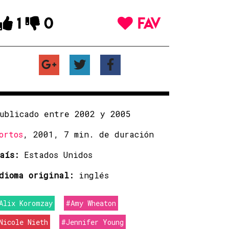
1
0
FAV
ublicado entre 2002 y 2005
ortos
, 2001, 7 min. de duración
aís:
Estados Unidos
dioma original:
inglés
Alix Koromzay
#Amy Wheaton
Nicole Nieth
#Jennifer Young