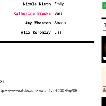
Nicole Nieth
Emily
#
Katherine Brooks
Sara
Amy Wheaton
Shana
Alix Koromzay
Lisa
R
:21
T
... http://www.youtube.com/watch?v=NlJQQHAqVSE