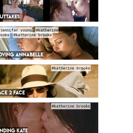
UTTAKES
#jennifer young
#katherine
rooks
#katherine brooks
OVING ANNABELLE
#katherine brooks
ACE 2 FACE
#katherine brooks
INDING KATE