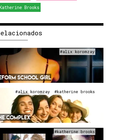
Katherine Brooks
Relacionados
#alix koromzay
EFORM SCHOOL GIRL
#alix koromzay
#katherine brooks
HE COMPLEX
#katherine brooks