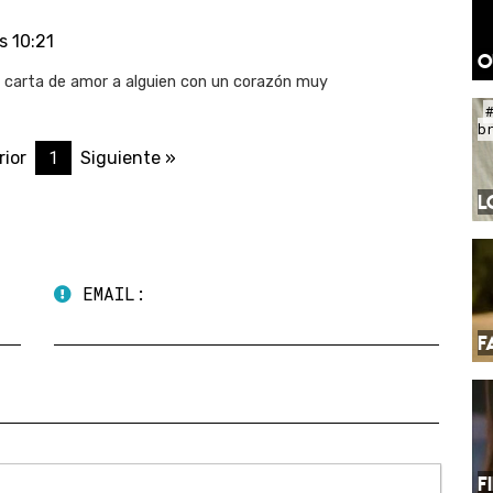
s 10:21
O
na carta de amor a alguien con un corazón muy
b
1
rior
Siguiente »
L
EMAIL:
F
F