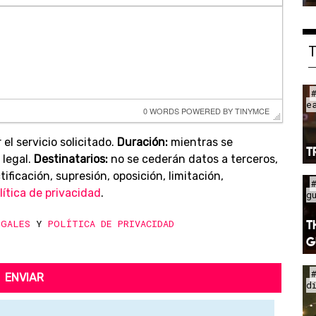
e
0 WORDS
 POWERED BY 
TINYMCE
 el servicio solicitado.
Duración:
mientras se
T
 legal.
Destinatarios:
no se cederán datos a terceros,
ificación, supresión, oposición, limitación,
lítica de privacidad
.
g
T
EGALES
Y
POLÍTICA DE PRIVACIDAD
G
ENVIAR
d