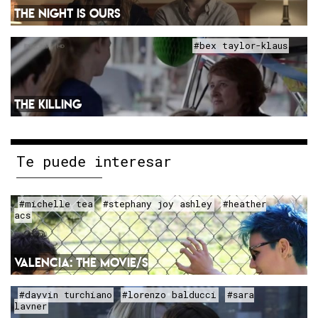
THE NIGHT IS OURS
#bex taylor-klaus
THE KILLING
Te puede interesar
#michelle tea
#stephany joy ashley
#heather
acs
VALENCIA: THE MOVIE/S
#dayvin turchiano
#lorenzo balducci
#sara
lavner