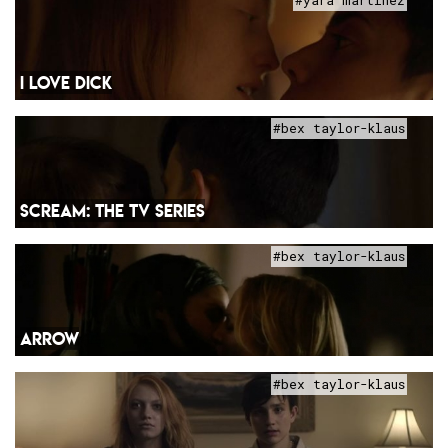
#yara martinez
I LOVE DICK
#bex taylor-klaus
SCREAM: THE TV SERIES
#bex taylor-klaus
ARROW
#bex taylor-klaus