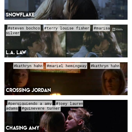
SNOWFLAKE
#steven bochco
#terry louise fisher
#marisa
silver
L.A. LAW
#kathryn hahn
#mariel hemingway
#kathryn hahn
CROSSING JORDAN
#persiguiendo a amy
#joey lauren
adams
#guinevere turner
CHASING AMY