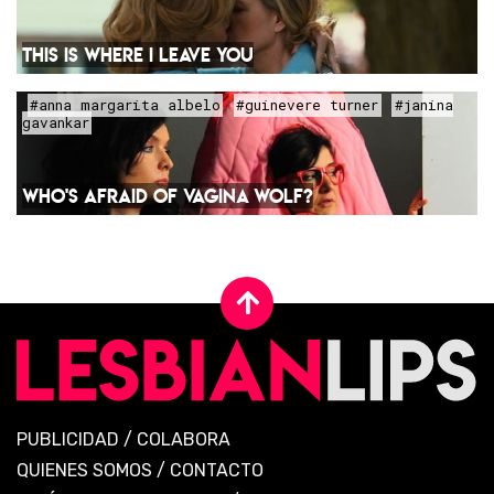
THIS IS WHERE I LEAVE YOU
#anna margarita albelo
#guinevere turner
#janina
gavankar
WHO'S AFRAID OF VAGINA WOLF?
PUBLICIDAD
/
COLABORA
QUIENES SOMOS
/
CONTACTO