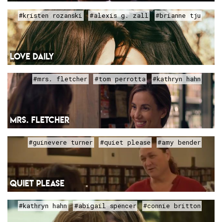
#kristen rozanski
#alexis g. zall
#brianne tju
LOVE DAILY
#mrs. fletcher
#tom perrotta
#kathryn hahn
MRS. FLETCHER
#guinevere turner
#quiet please
#amy bender
QUIET PLEASE
#kathryn hahn
#abigail spencer
#connie britton