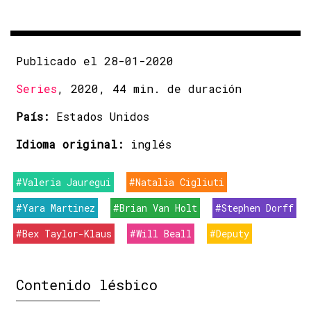
Publicado el 28-01-2020
Series
, 2020, 44 min. de duración
País:
Estados Unidos
Idioma original:
inglés
#Valeria Jauregui
#Natalia Cigliuti
#Yara Martinez
#Brian Van Holt
#Stephen Dorff
#Bex Taylor-Klaus
#Will Beall
#Deputy
Contenido lésbico