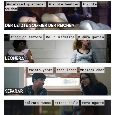
#winfried glatzeder
#nicole beutler
#nicole
gerdon
DER LETZTE SOMMER DER REICHEN
#rodrigo santoro
#elli medeiros
#laura garcía
LEONERA
#anaïs yebra
#ana lopes
#mainak dhar
SEPARAR
#álvaro manso
#irene anula
#eva ugarte