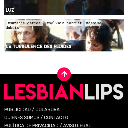
LUZ
#suzanne garceau
#sylvain carrier
#denise
dubois
LA TURBULENCE DES FLUIDES
PUBLICIDAD
/
COLABORA
QUIENES SOMOS
/
CONTACTO
POLÍTICA DE PRIVACIDAD
/
AVISO LEGAL