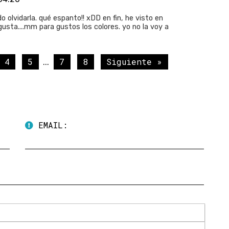
o olvidarla. qué espanto!! xDD en fin, he visto en
gusta....mm para gustos los colores. yo no la voy a
4
5
7
8
Siguiente »
...
EMAIL: