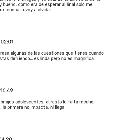
y bueno, como era de esperar al final solo me
nte nunca la voy a olvidar
 02:01
resa algunas de las cuestiones que tienes cuando
as defi iendo... es linda pero no es magnifica...
 16:49
onajes adolescentes, al resto le falta mcuho,
 la primera no impacta, ni llega
04:20