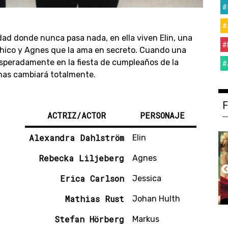
#
#
dad donde nunca pasa nada, en ella viven Elin, una
#
chico y Agnes que la ama en secreto. Cuando una
speradamente en la fiesta de cumpleaños de la
#
has cambiará totalmente.
ACTRIZ/ACTOR
PERSONAJE
Alexandra Dahlström
Elin
Rebecka Liljeberg
Agnes
Erica Carlson
Jessica
Mathias Rust
Johan Hulth
Stefan Hörberg
Markus