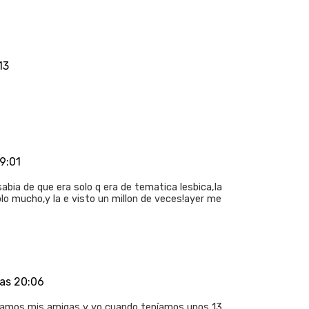
13
9:01
bia de que era solo q era de tematica lesbica,la
olo mucho,y la e visto un millon de veces!ayer me
as 20:06
ilamos mis amigas y yo cuando teníamos unos 13