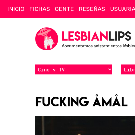
INICIO
FICHAS
GENTE
RESEÑAS
USUARI
Fucking Åmål