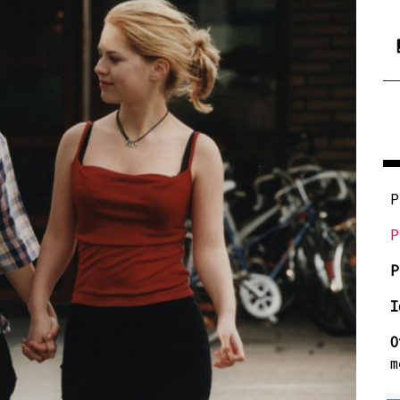
P
P
P
I
O
m