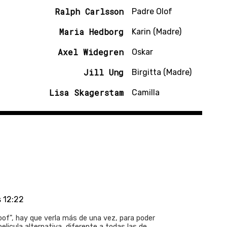
Ralph Carlsson
Padre Olof
Maria Hedborg
Karin (Madre)
Axel Widegren
Oskar
Jill Ung
Birgitta (Madre)
Lisa Skagerstam
Camilla
s 12:22
of", hay que verla más de una vez, para poder
elicula alternativa, diferente a todas las de