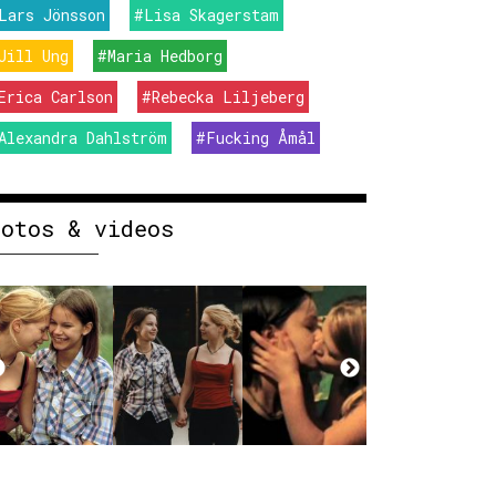
Lars Jönsson
#Lisa Skagerstam
Jill Ung
#Maria Hedborg
Erica Carlson
#Rebecka Liljeberg
Alexandra Dahlström
#Fucking Åmål
Fotos & videos