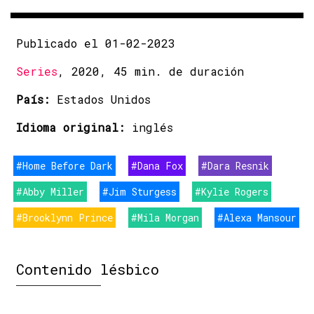
Publicado el 01-02-2023
Series
, 2020, 45 min. de duración
País:
Estados Unidos
Idioma original:
inglés
#Home Before Dark
#Dana Fox
#Dara Resnik
#Abby Miller
#Jim Sturgess
#Kylie Rogers
#Brooklynn Prince
#Mila Morgan
#Alexa Mansour
Contenido lésbico