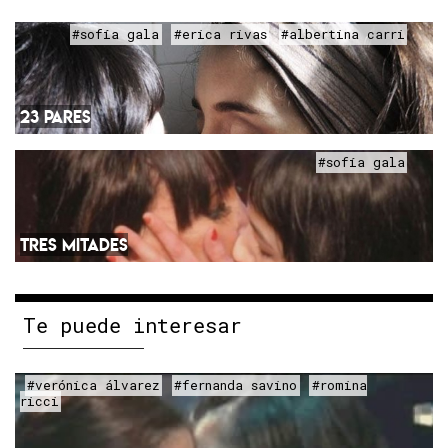
#sofía gala
#erica rivas
#albertina carri
23 PARES
#sofía gala
TRES MITADES
Te puede interesar
#verónica álvarez
#fernanda savino
#romina
ricci