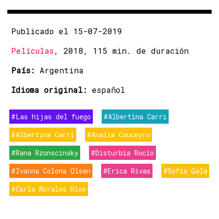
Publicado el 15-07-2019
Películas
, 2018, 115 min. de duración
País:
Argentina
Idioma original:
español
#Las hijas del fuego
#Albertina Carri
#Albertina Carri
#Analía Couceyro
#Rana Rzonscinsky
#Disturbia Rocío
#Ivanna Colona Olsen
#Erica Rivas
#Sofía Gala
#Carla Morales Ríos