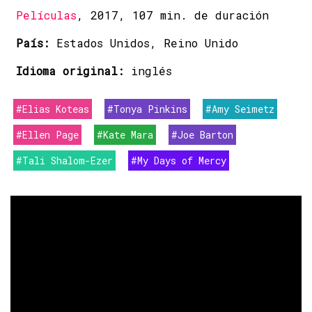
Películas
, 2017, 107 min. de duración
País:
Estados Unidos, Reino Unido
Idioma original:
inglés
#Elias Koteas
#Tonya Pinkins
#Amy Seimetz
#Ellen Page
#Kate Mara
#Joe Barton
#Tali Shalom-Ezer
#My Days of Mercy