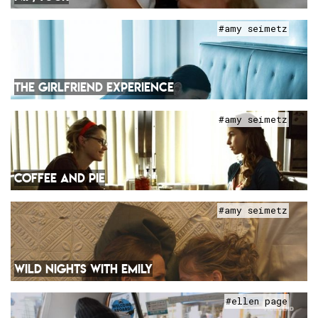
#amy seimetz
THE GIRLFRIEND EXPERIENCE
#amy seimetz
COFFEE AND PIE
#amy seimetz
WILD NIGHTS WITH EMILY
#ellen page