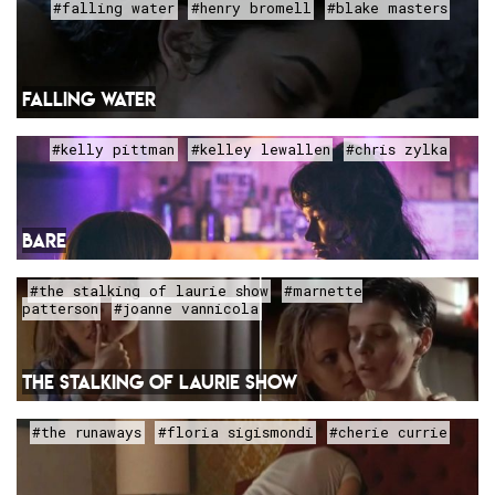
#falling water
#henry bromell
#blake masters
FALLING WATER
#kelly pittman
#kelley lewallen
#chris zylka
BARE
#the stalking of laurie show
#marnette
patterson
#joanne vannicola
THE STALKING OF LAURIE SHOW
#the runaways
#floria sigismondi
#cherie currie