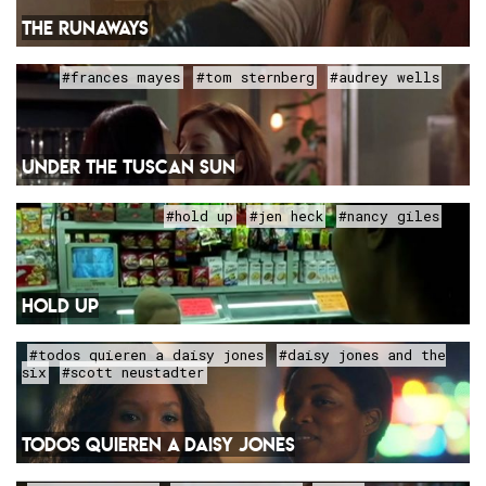
THE RUNAWAYS
#frances mayes
#tom sternberg
#audrey wells
UNDER THE TUSCAN SUN
#hold up
#jen heck
#nancy giles
HOLD UP
#todos quieren a daisy jones
#daisy jones and the
six
#scott neustadter
TODOS QUIEREN A DAISY JONES