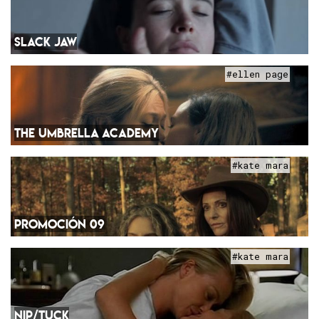
SLACK JAW
#ellen page
THE UMBRELLA ACADEMY
#kate mara
PROMOCIÓN 09
#kate mara
NIP/TUCK