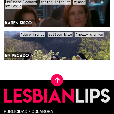
#elmore leonard
#peter lefcourt
#jason
smilovic
KAREN SISCO
#dave franco
#alison brie
#molly shannon
EN PECADO
PUBLICIDAD
/
COLABORA