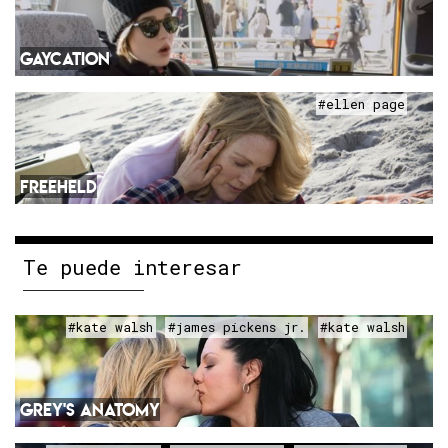
GAYCATION
#ellen page
FREEHELD
Te puede interesar
#kate walsh
#james pickens jr.
#kate walsh
GREY'S ANATOMY