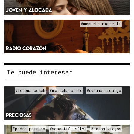
JOVEN Y ALOCADA
#manuela martelli
RADIO CORAZÓN
Te puede interesar
#lorena bosch
#malucha pinto
#susana hidalgo
PRECIOSAS
#pedro peirano
#sebastián silva
#gatos viejos