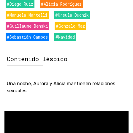
#Diego Ruiz
#Alicia Rodríguez
#Manuela Martelli
#Ursula Budnik
#Guillaume Benski
#Gonzalo Maz
#Sebastián Campos
#Navidad
Contenido lésbico
Una noche, Aurora y Alicia mantienen relaciones
sexuales.