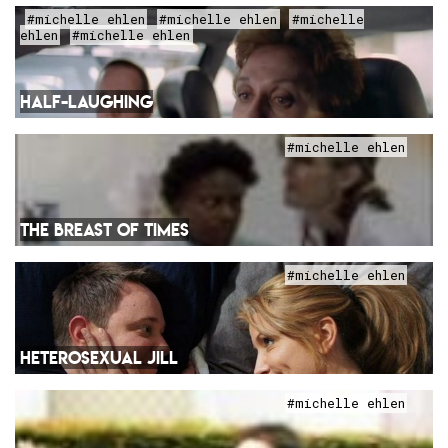
#michelle ehlen
#michelle ehlen
#michelle
ehlen
#michelle ehlen
HALF-LAUGHING
#michelle ehlen
THE BREAST OF TIMES
#michelle ehlen
HETEROSEXUAL JILL
#michelle ehlen