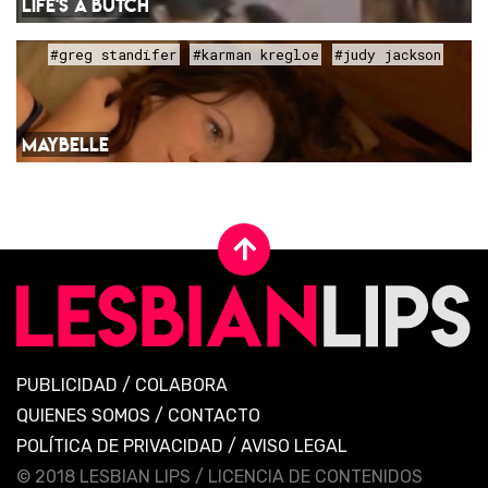
LIFE'S A BUTCH
#greg standifer
#karman kregloe
#judy jackson
MAYBELLE
PUBLICIDAD
/
COLABORA
QUIENES SOMOS
/
CONTACTO
POLÍTICA DE PRIVACIDAD
/
AVISO LEGAL
© 2018 LESBIAN LIPS /
LICENCIA DE CONTENIDOS