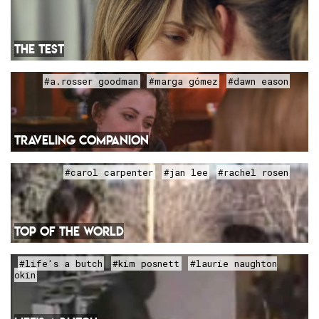
THE TEST
#a.rosser goodman
#marga gómez
#dawn eason
TRAVELING COMPANION
#carol carpenter
#jan lee
#rachel rosen
TOP OF THE WORLD
#life's a butch
#kim posnett
#laurie naughton
okin