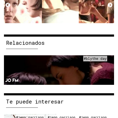
Relacionados
#blythe day
JO FM
Te puede interesar
#jenn garrison
#jenn garrison
#jenn garrison