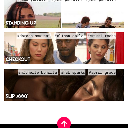
STANDING UP
#dorcas sowunmi
#alison eakle
#crissi rocha
CHECKOUT
#michelle bonilla
#hal sparks
#april grace
SLIP AWAY