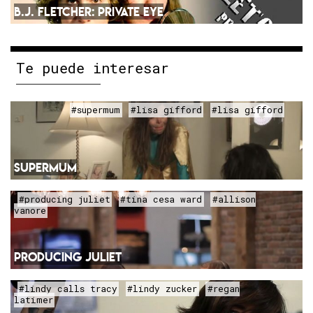
B.J. FLETCHER: PRIVATE EYE
Te puede interesar
#supermum
#lisa gifford
#lisa gifford
SUPERMUM
#producing juliet
#tina cesa ward
#allison
vanore
PRODUCING JULIET
#lindy calls tracy
#lindy zucker
#regan
latimer