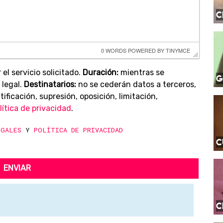
C
0 WORDS
 POWERED BY 
TINYMCE
 el servicio solicitado.
Duración:
mientras se
G
 legal.
Destinatarios:
no se cederán datos a terceros,
ificación, supresión, oposición, limitación,
lítica de privacidad
.
EGALES
Y
POLÍTICA DE PRIVACIDAD
C
ENVIAR
C