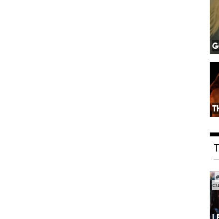
G
T
c
L