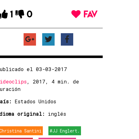
1
0
FAV
ublicado el 03-03-2017
ideoclips
, 2017, 4 min. de
uración
aís:
Estados Unidos
dioma original:
inglés
Christina Santini
#JJ Englert.