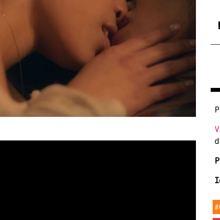
P
V
d
P
I
#