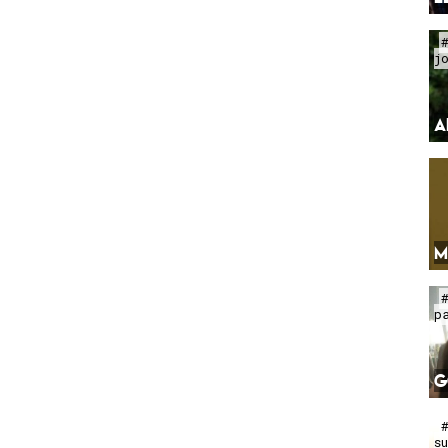
j
A
M
p
G
s