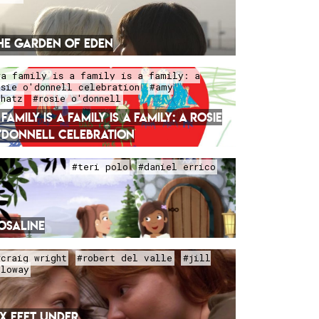
HE GARDEN OF EDEN
#a family is a family is a family: a
osie o'donnell celebration
#amy
chatz
#rosie o'donnell
 FAMILY IS A FAMILY IS A FAMILY: A ROSIE
'DONNELL CELEBRATION
#teri polo
#daniel errico
OSALINE
#craig wright
#robert del valle
#jill
oloway
IX FEET UNDER