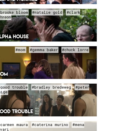
#brooke bloom
#natalie gold
#clark
ohnson
LPHA HOUSE
#mom
#gemma baker
#chuck lorre
OM
#good trouble
#bradley bredeweg
#peter
aige
OOD TROUBLE
#carmen maura
#caterina murino
#mena
uvari