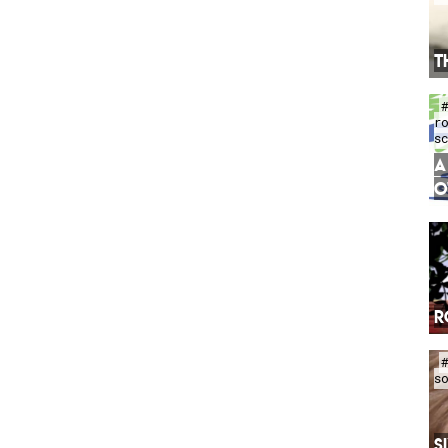
T
r
s
A
O
R
s
S