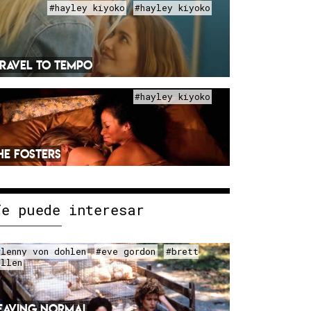
#hayley kiyoko
#hayley kiyoko
RAVEL TO TEMPO
#hayley kiyoko
HE FOSTERS
Te puede interesar
#lenny von dohlen
#eve gordon
#brett
ullen
EAVING NORMAL