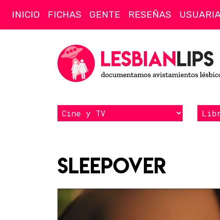
INICIO
FICHAS
GENTE
RESEÑAS
USUARI
Sleepover