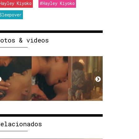
Hayley Kiyoko
#Hayley Kiyoko
Sleepover
Fotos & videos
Relacionados