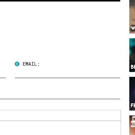
W
EMAIL:
B
F
k