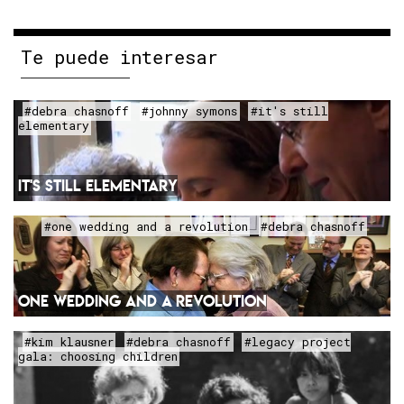
Te puede interesar
#debra chasnoff
#johnny symons
#it's still
elementary
IT'S STILL ELEMENTARY
#one wedding and a revolution
#debra chasnoff
ONE WEDDING AND A REVOLUTION
#kim klausner
#debra chasnoff
#legacy project
gala: choosing children