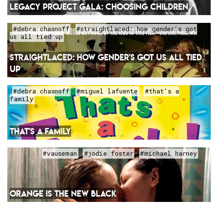
LEGACY PROJECT GALA: CHOOSING CHILDREN
#debra chasnoff
#straightlaced: how gender's got
us all tied up
STRAIGHTLACED: HOW GENDER'S GOT US ALL TIED
UP
#debra chasnoff
#miguel lafuente
#that's a
family
THAT'S A FAMILY
#vauseman
#jodie foster
#michael harney
ORANGE IS THE NEW BLACK