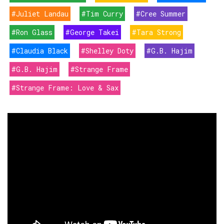
#Juliet Landau
#Tim Curry
#Cree Summer
#Ron Glass
#George Takei
#Tara Strong
#Claudia Black
#Shelley Doty
#G.B. Hajim
#G.B. Hajim
#Strange Frame
#Strange Frame: Love & Sax