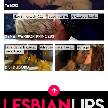
TABOO
#kevin smith (ii)
#ted raimi
#melissa blake
XENA: WARRIOR PRINCESS
#hajdana baletic
#dragan marinkovic
#dragan
marinkovic
DISI DUBOKO