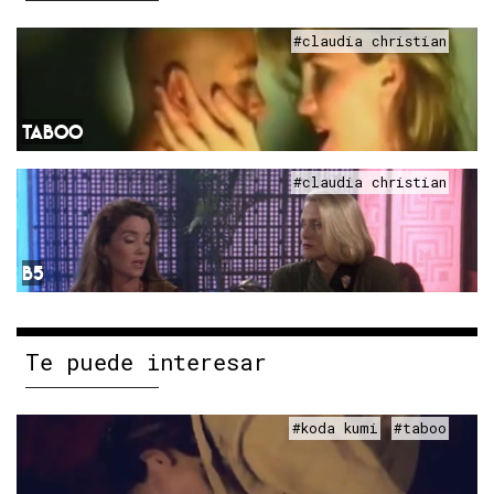
#claudia christian
TABOO
#claudia christian
B5
Te puede interesar
#koda kumi
#taboo