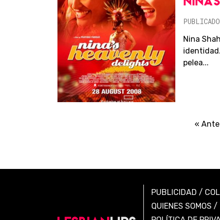
NINA'
PUBLICADO
Nina Shah
identidad
pelea...
« Ante
PUBLICIDAD
/
CO
QUIENES SOMOS
/
POLÍTICA DE PRIV