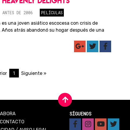
S HEAVENLY DELIGHTS
 ANTES DE 2006
PELÍCULAS
 es una joven asiático escocesa con crisis de
. Años atrás abandonó su hogar después de una
1
rior
Siguiente »
SÍGUENOS
LABORA
CONTACTO
ACIDAD
/
AVISO LEGAL