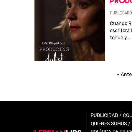
PRODU
PUBLICADO
Cuando Re
escritora
tenue y...
« Ante
PUBLICIDAD
/
CO
QUIENES SOMOS
/
POLÍTICA DE PRIV