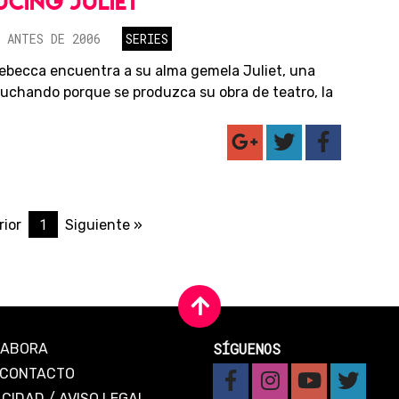
CING JULIET
 ANTES DE 2006
SERIES
becca encuentra a su alma gemela Juliet, una
 luchando porque se produzca su obra de teatro, la
1
rior
Siguiente »
SÍGUENOS
LABORA
CONTACTO
ACIDAD
/
AVISO LEGAL