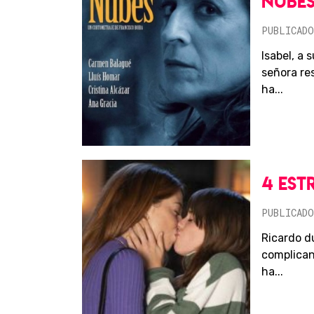
NUBE
PUBLICADO
Isabel, a 
señora re
ha...
4 EST
PUBLICADO
Ricardo d
complican
ha...