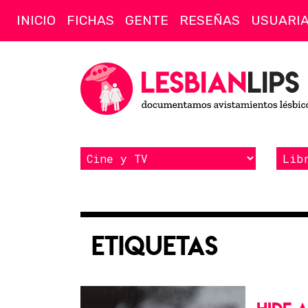
INICIO
FICHAS
GENTE
RESEÑAS
USUARI
Etiquetas