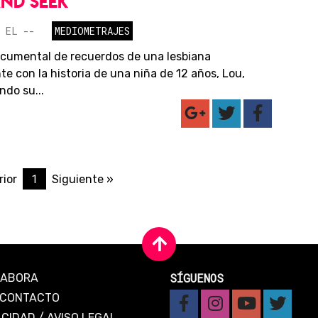
AND SEEK
 EL --
MEDIOMETRAJES
cumental de recuerdos de una lesbiana
e con la historia de una niña de 12 años, Lou,
ndo su...
1
rior
Siguiente »
SÍGUENOS
LABORA
CONTACTO
ACIDAD
/
AVISO LEGAL