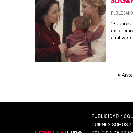
SUGAR
PUBLICADO
"Sugared 
del armari
analizando
« Ante
PUBLICIDAD
/
CO
QUIENES SOMOS
/
POLÍTICA DE PRIV