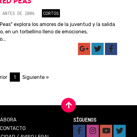
ED PEAS
 ANTES DE 2006
CORTOS
Peas" explora los amores de la juventud y la salida
o, en un torbellino lleno de emociones,
...
1
rior
Siguiente »
SÍGUENOS
LABORA
CONTACTO
ACIDAD
/
AVISO LEGAL