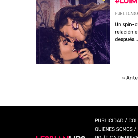
#LUIM
PUBLICADO
Un spin-o
relación e
después...
« Ante
PUBLICIDAD
/
CO
QUIENES SOMOS
/
POLÍTICA DE PRIV