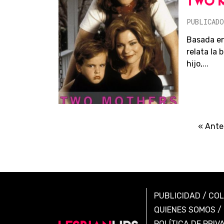
TWO 
PUBLICADO
Basada en
relata la 
hijo,...
« Ante
PUBLICIDAD
/
CO
QUIENES SOMOS
/
POLÍTICA DE PRIV