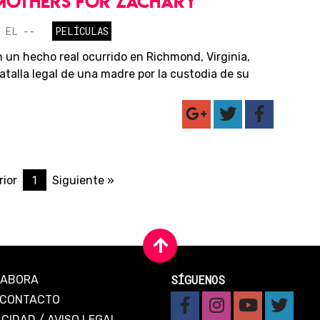
MOTHERS FOR ZACHARY
 EL --
PELÍCULAS
 un hecho real ocurrido en Richmond, Virginia,
batalla legal de una madre por la custodia de su
1
rior
Siguiente »
SÍGUENOS
LABORA
CONTACTO
ACIDAD
/
AVISO LEGAL