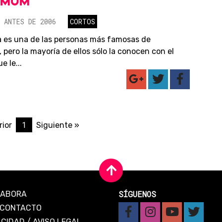
RMUM
 ANTES DE 2006
CORTOS
es una de las personas más famosas de
, pero la mayoría de ellos sólo la conocen con el
 le...
1
rior
Siguiente »
SÍGUENOS
LABORA
CONTACTO
ACIDAD
/
AVISO LEGAL