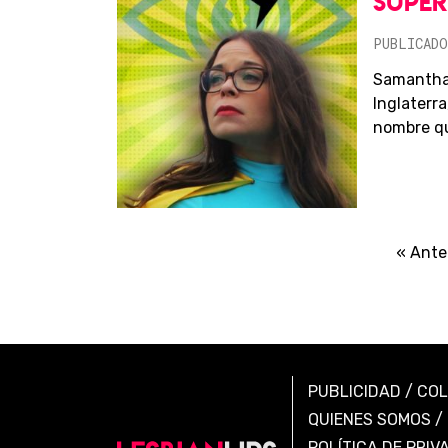
SUPE
PUBLICADO
Samantha 
Inglaterra
nombre que
« Ante
PUBLICIDAD
/
CO
QUIENES SOMOS
/
POLÍTICA DE PRIV