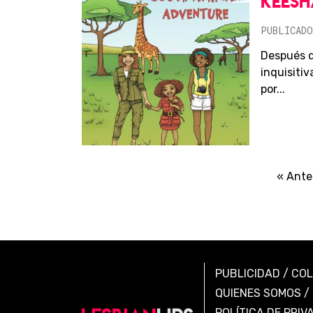
KEESH
PUBLICADO
Después d
inquisiti
por...
« Ante
PUBLICIDAD
/
CO
QUIENES SOMOS
/
POLÍTICA DE PRIV