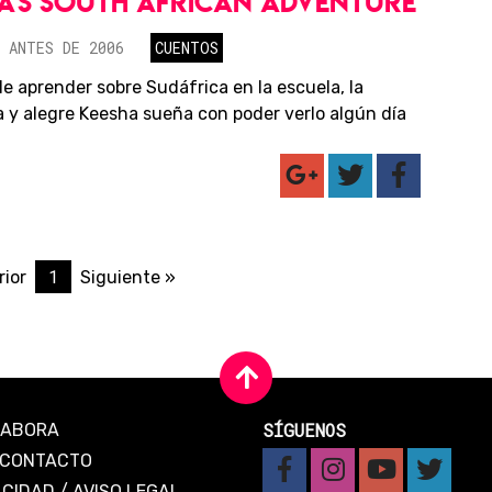
A'S SOUTH AFRICAN ADVENTURE
 ANTES DE 2006
CUENTOS
e aprender sobre Sudáfrica en la escuela, la
va y alegre Keesha sueña con poder verlo algún día
1
rior
Siguiente »
SÍGUENOS
LABORA
CONTACTO
ACIDAD
/
AVISO LEGAL