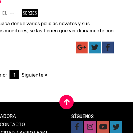
S
 EL --
SERIES
cíaca donde varios policías novatos y sus
os monitores, se las tienen que ver diariamente con
1
rior
Siguiente »
SÍGUENOS
LABORA
CONTACTO
ACIDAD
/
AVISO LEGAL