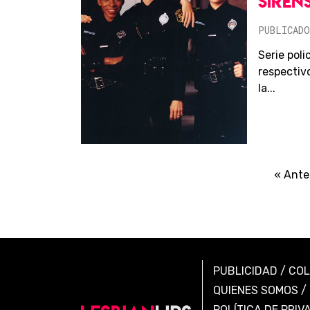
SIREN
PUBLICADO
Serie poli
respectiv
la...
« Ante
PUBLICIDAD
/
CO
QUIENES SOMOS
/
POLÍTICA DE PRIV