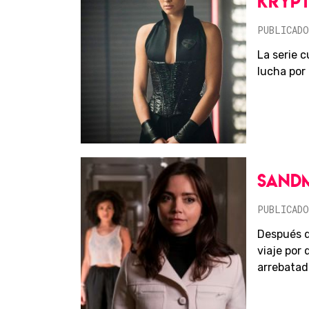
KRYP
PUBLICADO
La serie 
lucha por 
SAND
PUBLICADO
Después d
viaje por
arrebatado