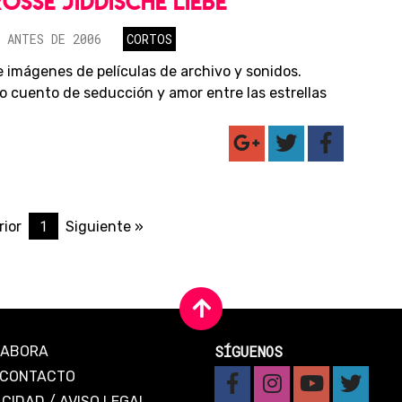
OSSE JIDDISCHE LIEBE
 ANTES DE 2006
CORTOS
e imágenes de películas de archivo y sonidos.
o cuento de seducción y amor entre las estrellas
1
rior
Siguiente »
SÍGUENOS
LABORA
CONTACTO
ACIDAD
/
AVISO LEGAL