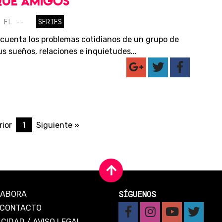
QUE AMIGOS
 EL --
SERIES
 cuenta los problemas cotidianos de un grupo de
s sueños, relaciones e inquietudes...
1
rior
Siguiente »
SÍGUENOS
LABORA
CONTACTO
ACIDAD
/
AVISO LEGAL