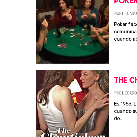
POKER
PUBLICADO
Poker face
comunicac
cuando ab
THE C
PUBLICADO
Es 1955. 
cuando su 
de...