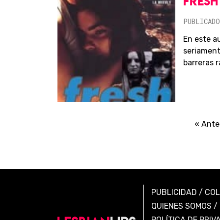
FRESH
PUBLICADO
En este a
seriament
barreras ra
« Ante
PUBLICIDAD
/
CO
QUIENES SOMOS
/
POLÍTICA DE PRIV