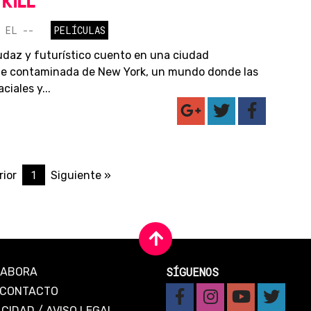
 KILL
 EL --
PELÍCULAS
udaz y futurístico cuento en una ciudad
e contaminada de New York, un mundo donde las
ciales y...
1
rior
Siguiente »
SÍGUENOS
LABORA
CONTACTO
ACIDAD
/
AVISO LEGAL