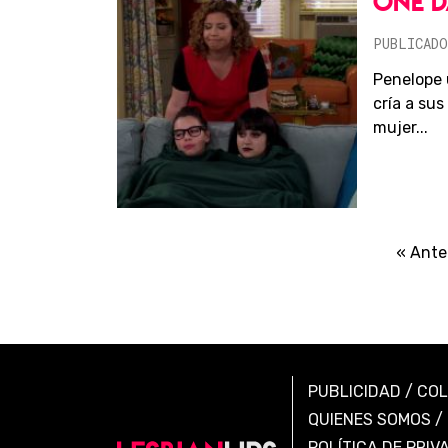
ONE D
PUBLICADO
Penelope 
cría a su
mujer...
« Ante
PUBLICIDAD
/
CO
QUIENES SOMOS
/
POLÍTICA DE PRIV