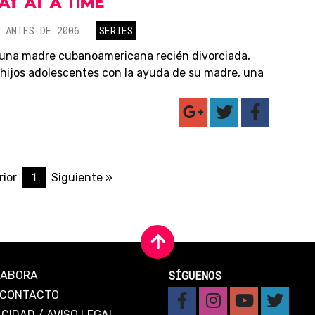
AY AT A TIME
 ANTES DE 2006
SERIES
una madre cubanoamericana recién divorciada,
s hijos adolescentes con la ayuda de su madre, una
1
rior
Siguiente »
SÍGUENOS
LABORA
CONTACTO
ACIDAD
/
AVISO LEGAL