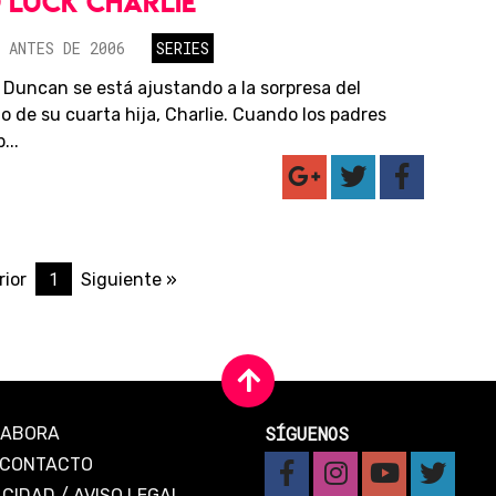
LUCK CHARLIE
 ANTES DE 2006
SERIES
a Duncan se está ajustando a la sorpresa del
o de su cuarta hija, Charlie. Cuando los padres
...
1
rior
Siguiente »
SÍGUENOS
LABORA
CONTACTO
ACIDAD
/
AVISO LEGAL