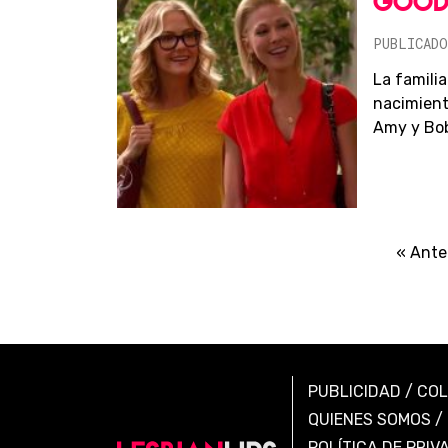
GOOD 
PUBLICADO
La famili
nacimient
Amy y Bob
« Ante
PUBLICIDAD
/
CO
QUIENES SOMOS
/
POLÍTICA DE PRIV