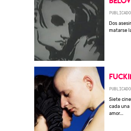
BELOV
PUBLICADO
Dos asesi
matarse la
FUCKI
PUBLICADO
Siete cin
cada una 
amor...