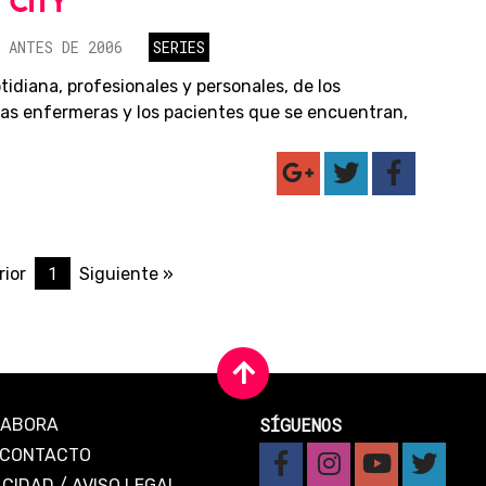
 CITY
 ANTES DE 2006
SERIES
tidiana, profesionales y personales, de los
las enfermeras y los pacientes que se encuentran,
1
rior
Siguiente »
SÍGUENOS
LABORA
CONTACTO
ACIDAD
/
AVISO LEGAL