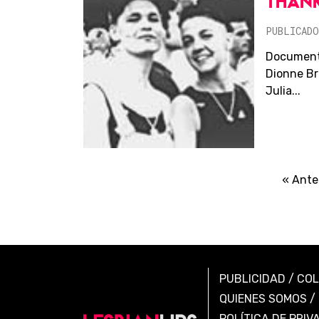
THANK
PUBLICADO
Documenta
Dionne Br
Julia...
« Ante
PUBLICIDAD
/
CO
QUIENES SOMOS
/
POLÍTICA DE PRIV