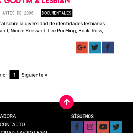
 GOD I'M A LESBIAN
 ANTES DE 2006
DOCUMENTALES
l sobre la diversidad de identidades lesbianas.
and, Nicole Brossard, Lee Pui Ming, Becki Ross,
1
rior
Siguiente »
SÍGUENOS
LABORA
CONTACTO
ACIDAD
/
AVISO LEGAL