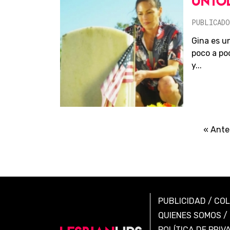
UNTO
PUBLICADO
Gina es u
poco a po
y...
« Ante
PUBLICIDAD
/
CO
QUIENES SOMOS
/
POLÍTICA DE PRIV