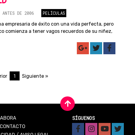
LD
 ANTES DE 2006
PELÍCULAS
na empresaria de éxito con una vida perfecta, pero
co comienza a tener vagos recuerdos de su niñez,
1
rior
Siguiente »
SÍGUENOS
LABORA
CONTACTO
ACIDAD
/
AVISO LEGAL