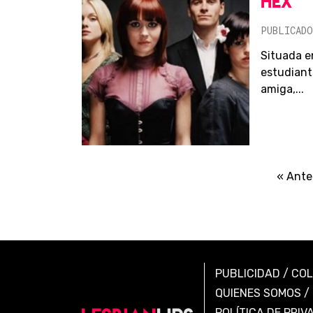
HEX
PUBLICADO
Situada e
estudiant
amiga,...
« Ante
PUBLICIDAD
/
CO
QUIENES SOMOS
/
POLÍTICA DE PRIV