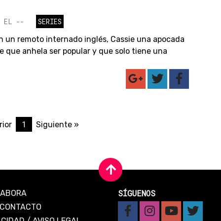
 EL --
SERIES
n un remoto internado inglés, Cassie una apocada
e que anhela ser popular y que solo tiene una
1
rior
Siguiente »
SÍGUENOS
LABORA
CONTACTO
ACIDAD
/
AVISO LEGAL