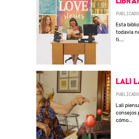
LIBRA
PUBLICADO
Esta bibli
todavía n
ti....
LALI 
PUBLICADO
Lali pien
consejos 
cómo...