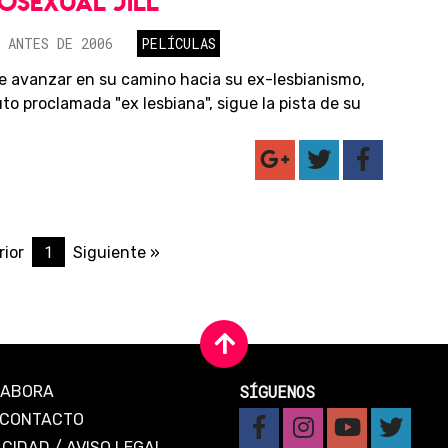
OSEXUAL JILL
 ANTES DE 2006
PELÍCULAS
e avanzar en su camino hacia su ex-lesbianismo,
uto proclamada "ex lesbiana", sigue la pista de su
1
rior
Siguiente »
SÍGUENOS
LABORA
CONTACTO
ACIDAD
/
AVISO LEGAL