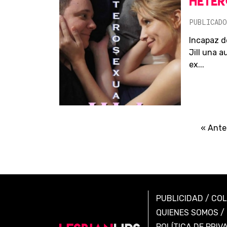
HETER
PUBLICADO
Incapaz d
Jill una a
ex...
« Ante
PUBLICIDAD
/
CO
QUIENES SOMOS
/
POLÍTICA DE PRIV