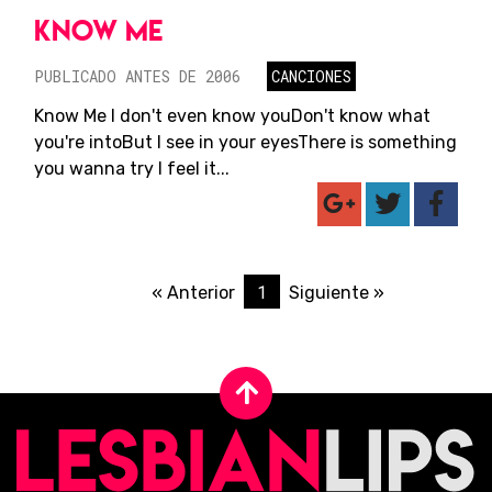
KNOW ME
PUBLICADO ANTES DE 2006
CANCIONES
Know Me I don't even know youDon't know what
you're intoBut I see in your eyesThere is something
you wanna try I feel it...
1
« Anterior
Siguiente »