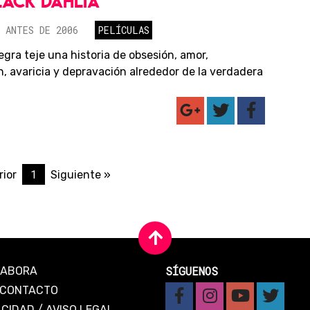
LACK DAHLIA
 ANTES DE 2006
PELÍCULAS
egra teje una historia de obsesión, amor,
n, avaricia y depravación alrededor de la verdadera
1
rior
Siguiente »
SÍGUENOS
LABORA
CONTACTO
ACIDAD
/
AVISO LEGAL