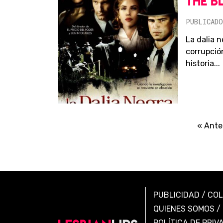
THE B
PUBLICADO
La dalia n
corrupció
historia...
« Ante
PUBLICIDAD
/
CO
QUIENES SOMOS
/
POLÍTICA DE PRIV