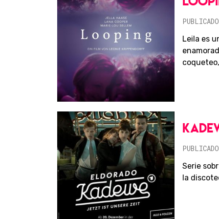
LOOP
PUBLICADO
Leila es 
enamorada
coqueteo,
KADE
PUBLICADO
Serie sob
la discote