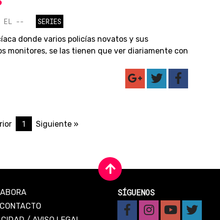
S
 EL --
SERIES
cíaca donde varios policías novatos y sus
os monitores, se las tienen que ver diariamente con
1
rior
Siguiente »
SÍGUENOS
LABORA
CONTACTO
ACIDAD
/
AVISO LEGAL