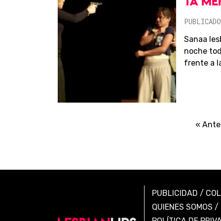
TA MÈ
PUBLICADO
Sanaa les
noche tod
frente a la
« Ante
PUBLICIDAD
/
CO
QUIENES SOMOS
/
POLÍTICA DE PRIV