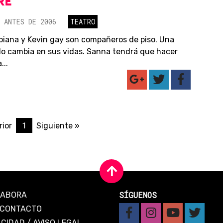
RE
 ANTES DE 2006
TEATRO
biana y Kevin gay son compañeros de piso. Una
o cambia en sus vidas. Sanna tendrá que hacer
...
1
rior
Siguiente »
SÍGUENOS
LABORA
CONTACTO
ACIDAD
/
AVISO LEGAL