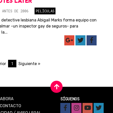
UTES LATER
 ANTES DE 2006
PELÍCULAS
 detective lesbiana Abigail Marks forma equipo con
almar -un inspector gay de seguros- para
la...
1
rior
Siguiente »
SÍGUENOS
LABORA
CONTACTO
ACIDAD
/
AVISO LEGAL