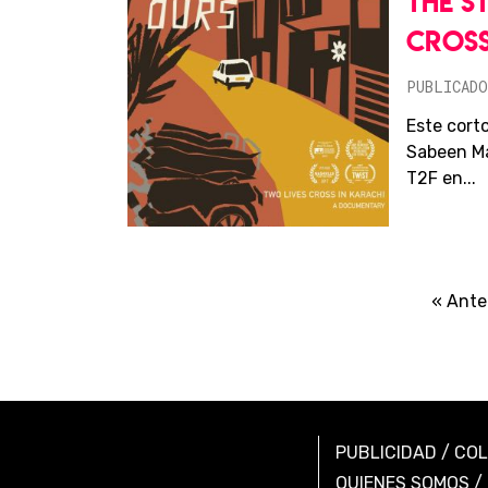
THE S
CROSS
PUBLICADO
Este cort
Sabeen M
T2F en...
« Ante
PUBLICIDAD
/
CO
QUIENES SOMOS
/