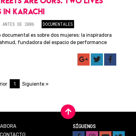
TREETS ARE OURS: TWO LIVES
 IN KARACHI
 ANTES DE 2006
DOCUMENTALES
o documental es sobre dos mujeres: la inspiradora
ahmud, fundadora del espacio de performance
1
rior
Siguiente »
SÍGUENOS
LABORA
CONTACTO