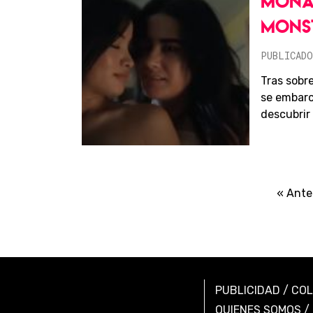
MONAR
MONS
PUBLICADO
Tras sobre
se embarc
descubrir l
« Ante
PUBLICIDAD
/
CO
QUIENES SOMOS
/