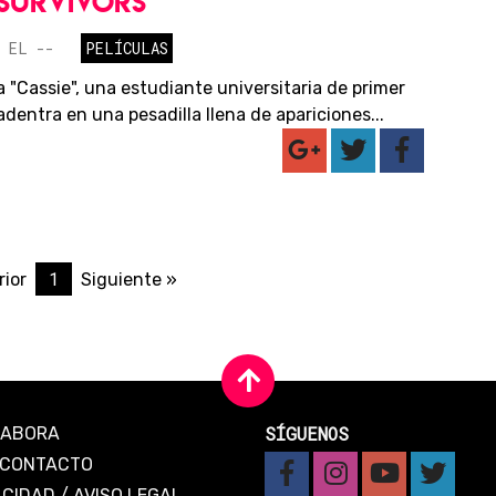
SURVIVORS
 EL --
PELÍCULAS
 "Cassie", una estudiante universitaria de primer
adentra en una pesadilla llena de apariciones...
1
rior
Siguiente »
SÍGUENOS
LABORA
CONTACTO
ACIDAD
/
AVISO LEGAL