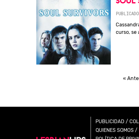
SOUL 
PUBLICADO
Cassandra
curso, se 
« Ante
PUBLICIDAD
/
CO
QUIENES SOMOS
/
POLÍTICA DE PRIV