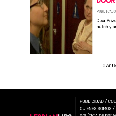
DOOR 
PUBLICADO
Door Prize
butch y an
« Ante
PUBLICIDAD
/
CO
QUIENES SOMOS
/
POLÍTICA DE PRIV