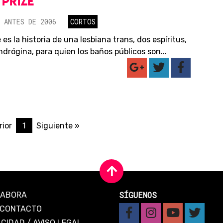
PRIZE
 ANTES DE 2006
CORTOS
 es la historia de una lesbiana trans, dos espíritus,
drógina, para quien los baños públicos son...
1
rior
Siguiente »
SÍGUENOS
LABORA
CONTACTO
ACIDAD
/
AVISO LEGAL