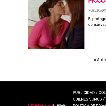
PICCO
PUBLICADO
El protag
conservado
« Ante
PUBLICIDAD
/
CO
QUIENES SOMOS
/
POLÍTICA DE PRIV