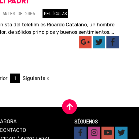
LI PADRI
 ANTES DE 2006
PELÍCULAS
onista del telefilm es Ricardo Catalano, un hombre
r, de sólidos principios y buenos sentimientos,...
1
rior
Siguiente »
SÍGUENOS
LABORA
CONTACTO
ACIDAD
/
AVISO LEGAL